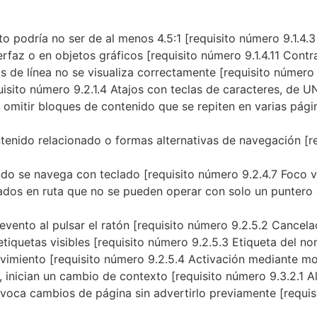
xto podría no ser de al menos 4.5:1 [requisito número 9.1.
erfaz o en objetos gráficos [requisito número 9.1.4.11 Con
ras de línea no se visualiza correctamente [requisito númer
uisito número 9.2.1.4 Atajos con teclas de caracteres, de
omitir bloques de contenido que se repiten en varias pági
tenido relacionado o formas alternativas de navegación [re
ando se navega con teclado [requisito número 9.2.4.7 Foco 
ados en ruta que no se pueden operar con solo un puntero o
evento al pulsar el ratón [requisito número 9.2.5.2 Cance
etiquetas visibles [requisito número 9.2.5.3 Etiqueta del
ovimiento [requisito número 9.2.5.4 Activación mediante 
inician un cambio de contexto [requisito número 9.3.2.1 A
rovoca cambios de página sin advertirlo previamente [requi