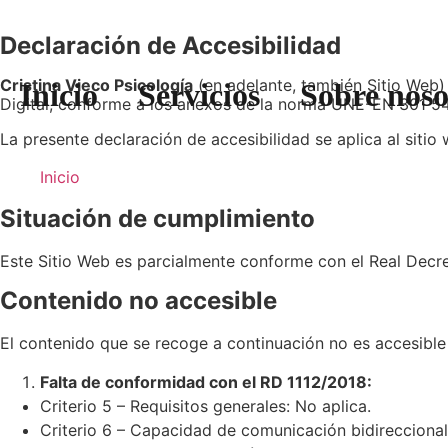
Declaración de Accesibilidad
Cristina Vieco Psicología
(en adelante, también Sitio Web)
Inicio
Servicios
Sobre noso
Digital, conforme a los anexos de la norma UNE-EN 301 5
La presente declaración de accesibilidad se aplica al siti
Inicio
Situación de cumplimiento
Este Sitio Web es parcialmente conforme con el Real Decre
Contenido no accesible
El contenido que se recoge a continuación no es accesible 
Falta de conformidad con el RD 1112/2018:
Criterio 5 – Requisitos generales: No aplica.
Criterio 6 – Capacidad de comunicación bidireccional